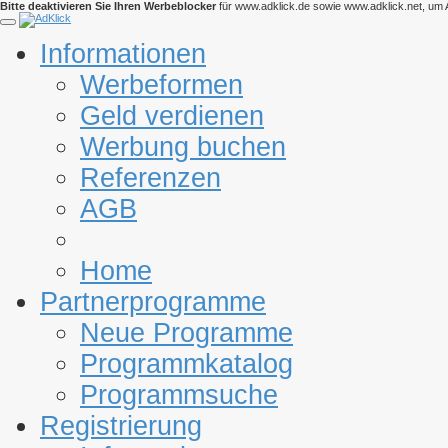
Bitte deaktivieren Sie Ihren Werbeblocker
für www.adklick.de sowie www.adklick.net, um A
Informationen
Werbeformen
Geld verdienen
Werbung buchen
Referenzen
AGB
Home
Partnerprogramme
Neue Programme
Programmkatalog
Programmsuche
Registrierung